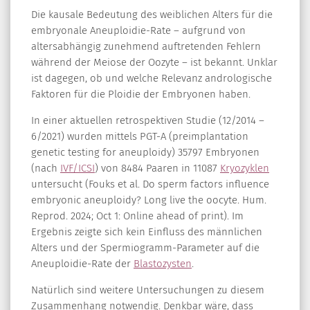
Die kausale Bedeutung des weiblichen Alters für die
embryonale Aneuploidie-Rate – aufgrund von
altersabhängig zunehmend auftretenden Fehlern
während der Meiose der Oozyte – ist bekannt. Unklar
ist dagegen, ob und welche Relevanz andrologische
Faktoren für die Ploidie der Embryonen haben.
In einer aktuellen retrospektiven Studie (12/2014 –
6/2021) wurden mittels PGT-A (preimplantation
genetic testing for aneuploidy) 35797 Embryonen
(nach
IVF/ICSI
) von 8484 Paaren in 11087
Kryozyklen
untersucht (Fouks et al. Do sperm factors influence
embryonic aneuploidy? Long live the oocyte. Hum.
Reprod. 2024; Oct 1: Online ahead of print). Im
Ergebnis zeigte sich kein Einfluss des männlichen
Alters und der Spermiogramm-Parameter auf die
Aneuploidie-Rate der
Blastozysten
.
Natürlich sind weitere Untersuchungen zu diesem
Zusammenhang notwendig. Denkbar wäre, dass