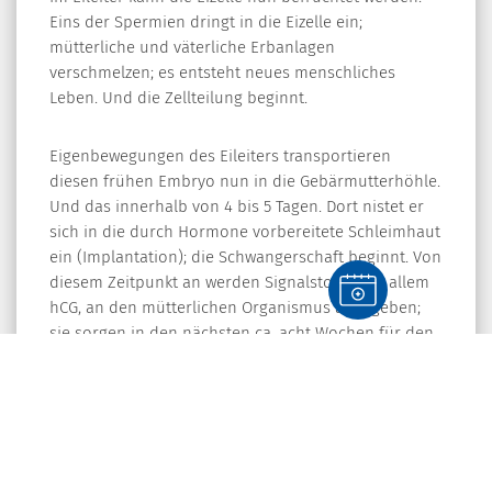
Eins der Spermien dringt in die Eizelle ein;
mütterliche und väterliche Erbanlagen
verschmelzen; es entsteht neues menschliches
Leben. Und die Zellteilung beginnt.
Eigenbewegungen des Eileiters transportieren
diesen frühen Embryo nun in die Gebärmutterhöhle.
Und das innerhalb von 4 bis 5 Tagen. Dort nistet er
sich in die durch Hormone vorbereitete Schleimhaut
ein (Implantation); die Schwangerschaft beginnt. Von
diesem Zeitpunkt an werden Signalstoffe, vor allem
hCG, an den mütterlichen Organismus abgegeben;
sie sorgen in den nächsten ca. acht Wochen für den
Erhalt des Gelbkörpers im Eierstock. Dieser
Gelbkörper, der im Ultraschall wie eine Zyste
aussieht, produziert das Hormon Progesteron. Die
Hormonproduktion zum Erhalt der Schwangerschaft
übernimmt mit fortschreitender
Schwangerschaftsdauer der Mutterkuchen