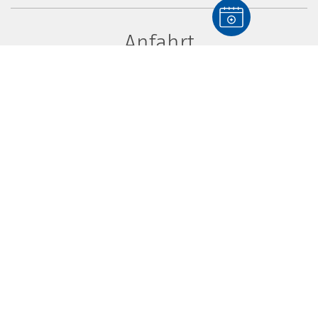
Anfahrt
Klicken Sie Bestätigen, um die
interaktive Google Karte zu laden.
Damit erklären Sie sich mit
unseren
Datenschutzbestimmungen