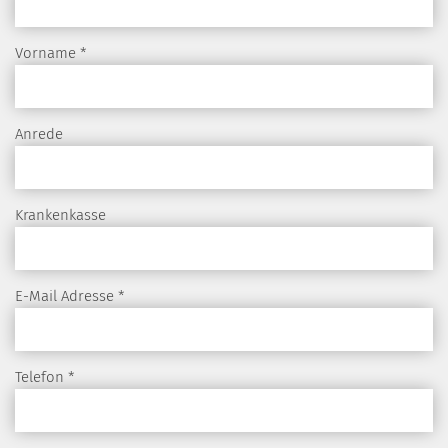
Vorname
*
Anrede
Krankenkasse
E-Mail Adresse
*
Telefon
*