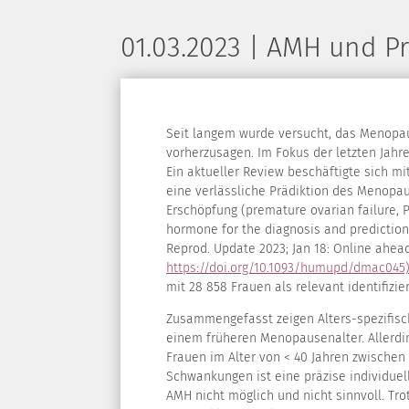
01.03.2023 | AMH und P
Seit langem wurde versucht, das Menopau
vorherzusagen. Im Fokus der letzten Jahr
Ein aktueller Review beschäftigte sich m
eine verlässliche Prädiktion des Menopaus
Erschöpfung (premature ovarian failure, P
hormone for the diagnosis and predictio
Reprod. Update 2023; Jan 18: Online ahead 
https://doi.org/10.1093/humupd/dmac045
mit 28 858 Frauen als relevant identifizi
Zusammengefasst zeigen Alters-spezifisc
einem früheren Menopausenalter. Allerdi
Frauen im Alter von < 40 Jahren zwischen
Schwankungen ist eine präzise individue
AMH nicht möglich und nicht sinnvoll. Tr