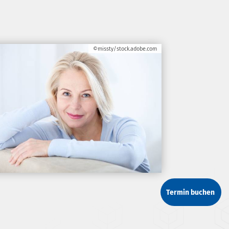
©missty/stock.adobe.com
Termin buchen