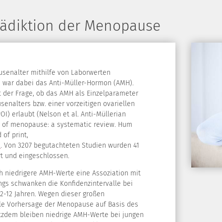
rädiktion der Menopause
senalter mithilfe von Laborwerten
e war dabei das Anti-Müller-Hormon (AMH).
it der Frage, ob das AMH als Einzelparameter
enalters bzw. einer vorzeitigen ovariellen
OI) erlaubt (Nelson et al. Anti-Müllerian
n of menopause: a systematic review. Hum
of print,
)
. Von 3207 begutachteten Studien wurden 41
ert und eingeschlossen.
h niedrigere AMH-Werte eine Assoziation mit
ngs schwanken die Konfidenzintervalle bei
 2-12 Jahren. Wegen dieser großen
lle Vorhersage der Menopause auf Basis des
otzdem bleiben niedrige AMH-Werte bei jungen