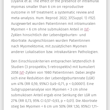
(Uyanik et al. The effect of the presence of intramural
myomas smaller than 6 cm on reproductive
outcome in IVF treatment: a systematic review and
meta-analysis. Hum. Reprod. 2022; 37(Suppl. 1) i152).
Ausgewertet wurden Patientinnen mit intramuralen
Myomen < 6 cm ohne submukösen Anteil in
IVF
-
Zyklen hinsichtlich der Lebendgeburten- und
Abortrate. Ausgeschlossen wurden Patientinnen
nach Myomektomie, mit zusätzlichen Myomen
anderer Lokalisation bzw. intrakavitären Pathologien.
Den Einschlusskriterien entsprachen letztendlich 8
Studien (3 prospektiv, 5 retrospektiv) mit kumuliert
2058
IVF
-Zyklen von 1980 Patientinnen. Dabei zeigte
sich eine Reduktion der Lebendgeburtenrate (LGR)
um 41% (RR 0,59, 95%CI 0,49–0,71, p < 0,00001). Eine
Subgruppenanalyse von Myomen < 3 cm ohne
submukösen Anteil ergab eine Senkung der LGR um
27% (RR 0,73, 95% CI 0,57–0,93, p = 0,01). Die Abortrate
stieg bei Myomen < 6 cm um 50% (RR 1,50, 95%CI 1,11–